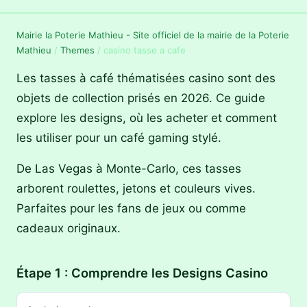
Mairie la Poterie Mathieu - Site officiel de la mairie de la Poterie
Mathieu
/
Themes
/
casino tasse a cafe
Les tasses à café thématisées casino sont des
objets de collection prisés en 2026. Ce guide
explore les designs, où les acheter et comment
les utiliser pour un café gaming stylé.
De Las Vegas à Monte-Carlo, ces tasses
arborent roulettes, jetons et couleurs vives.
Parfaites pour les fans de jeux ou comme
cadeaux originaux.
Étape 1 : Comprendre les Designs Casino