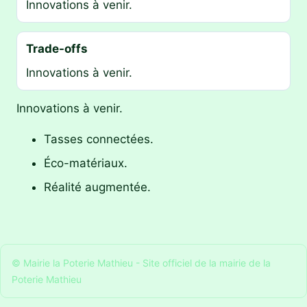
Innovations à venir.
Trade-offs
Innovations à venir.
Innovations à venir.
Tasses connectées.
Éco-matériaux.
Réalité augmentée.
© Mairie la Poterie Mathieu - Site officiel de la mairie de la
Poterie Mathieu