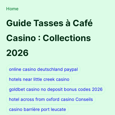
Home
Guide Tasses à Café
Casino : Collections
2026
online casino deutschland paypal
hotels near little creek casino
goldbet casino no deposit bonus codes 2026
hotel across from oxford casino Conseils
casino barrière port leucate