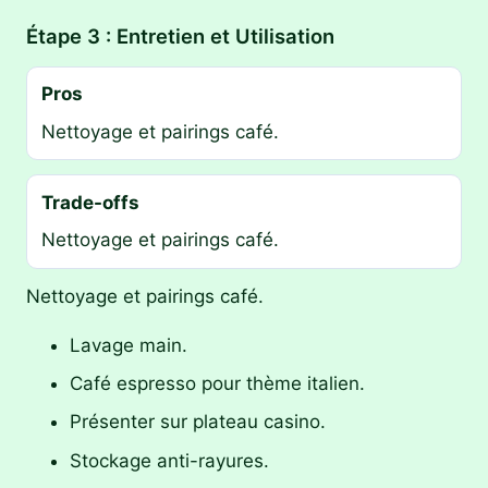
Étape 3 : Entretien et Utilisation
Pros
Nettoyage et pairings café.
Trade-offs
Nettoyage et pairings café.
Nettoyage et pairings café.
Lavage main.
Café espresso pour thème italien.
Présenter sur plateau casino.
Stockage anti-rayures.