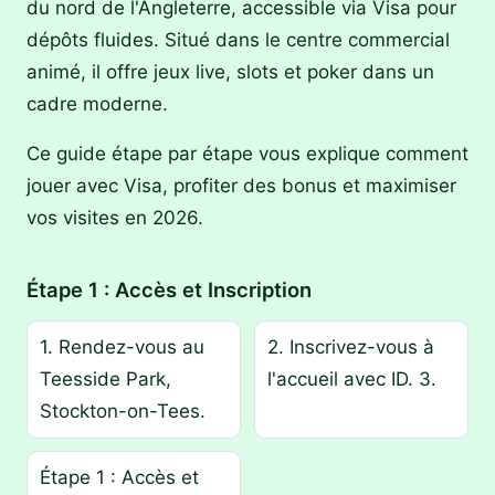
du nord de l'Angleterre, accessible via Visa pour
dépôts fluides. Situé dans le centre commercial
animé, il offre jeux live, slots et poker dans un
cadre moderne.
Ce guide étape par étape vous explique comment
jouer avec Visa, profiter des bonus et maximiser
vos visites en 2026.
Étape 1 : Accès et Inscription
1. Rendez-vous au
2. Inscrivez-vous à
Teesside Park,
l'accueil avec ID. 3.
Stockton-on-Tees.
Étape 1 : Accès et