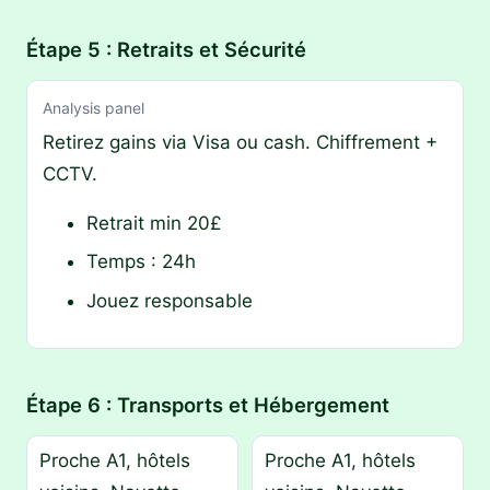
Étape 5 : Retraits et Sécurité
Analysis panel
Retirez gains via Visa ou cash. Chiffrement +
CCTV.
Retrait min 20£
Temps : 24h
Jouez responsable
Étape 6 : Transports et Hébergement
Proche A1, hôtels
Proche A1, hôtels