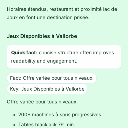
Horaires étendus, restaurant et proximité lac de
Joux en font une destination prisée.
Jeux Disponibles à Vallorbe
Quick fact:
concise structure often improves
readability and engagement.
Fact: Offre variée pour tous niveaux.
Key: Jeux Disponibles à Vallorbe
Offre variée pour tous niveaux.
200+ machines à sous progressives.
Tables blackjack 7€ min.