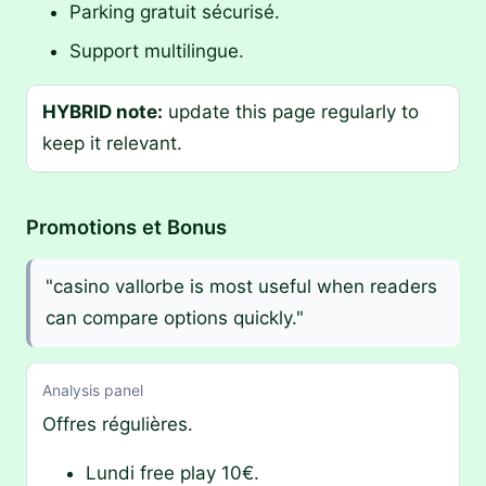
Parking gratuit sécurisé.
Support multilingue.
HYBRID note:
update this page regularly to
keep it relevant.
Promotions et Bonus
"casino vallorbe is most useful when readers
can compare options quickly."
Analysis panel
Offres régulières.
Lundi free play 10€.