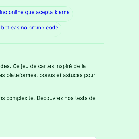
ino online que acepta klarna
 bet casino promo code
des. Ce jeu de cartes inspiré de la
res plateformes, bonus et astuces pour
ans complexité. Découvrez nos tests de