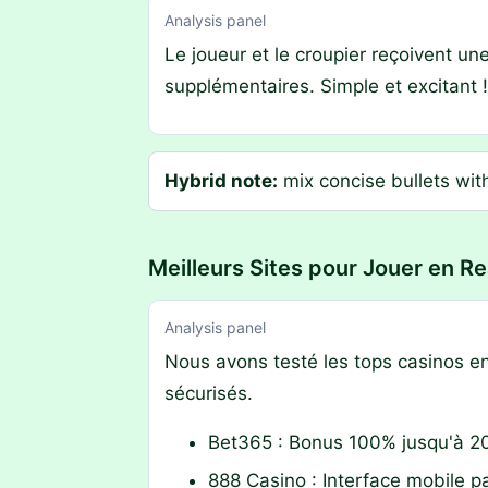
Analysis panel
Le joueur et le croupier reçoivent u
supplémentaires. Simple et excitant 
Hybrid note:
mix concise bullets wit
Meilleurs Sites pour Jouer en R
Analysis panel
Nous avons testé les tops casinos en
sécurisés.
Bet365 : Bonus 100% jusqu'à 2
888 Casino : Interface mobile pa