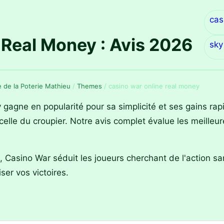
cas
 Real Money : Avis 2026
sky
ie de la Poterie Mathieu
/
Themes
/
casino war online real money
gagne en popularité pour sa simplicité et ses gains rapi
celle du croupier. Notre avis complet évalue les meilleu
, Casino War séduit les joueurs cherchant de l'action s
ser vos victoires.