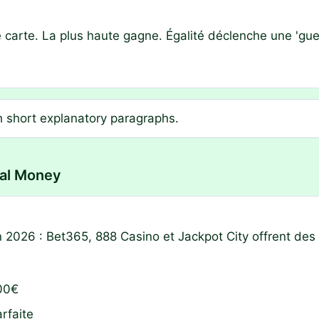
ne carte. La plus haute gagne. Égalité déclenche une 'gu
!
h short explanatory paragraphs.
eal Money
 2026 : Bet365, 888 Casino et Jackpot City offrent des
00€
rfaite