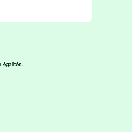
 égalités.