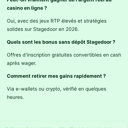
casino en ligne ?
Oui, avec des jeux RTP élevés et stratégies
solides sur Stagedoor en 2026.
Quels sont les bonus sans dépôt Stagedoor ?
Offres d'inscription gratuites convertibles en cash
après wager.
Comment retirer mes gains rapidement ?
Via e-wallets ou crypto, vérifié en quelques
heures.