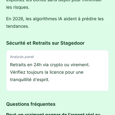
les risques.
En 2026, les algorithmes IA aident à prédire les
tendances.
Sécurité et Retraits sur Stagedoor
Analysis panel
Retraits en 24h via crypto ou virement.
Vérifiez toujours la licence pour une
tranquillité d'esprit.
Questions fréquentes
Peut-on vraiment gagner de l'argent réel au