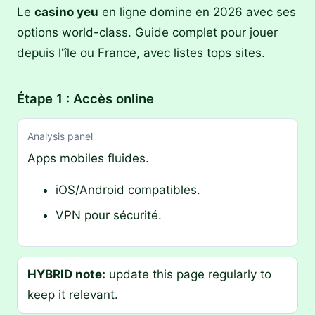
Le
casino yeu
en ligne domine en 2026 avec ses
options world-class. Guide complet pour jouer
depuis l'île ou France, avec listes tops sites.
Étape 1 : Accès online
Analysis panel
Apps mobiles fluides.
iOS/Android compatibles.
VPN pour sécurité.
HYBRID note:
update this page regularly to
keep it relevant.