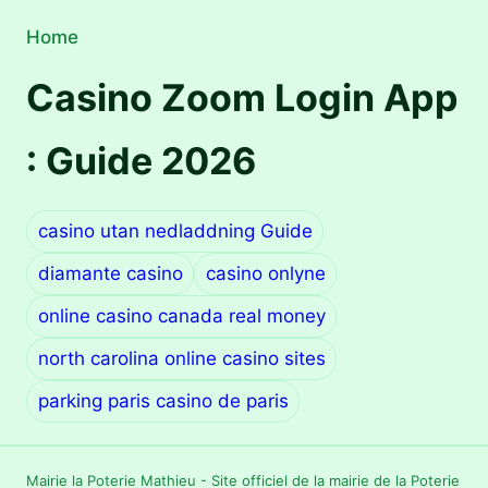
Home
Casino Zoom Login App
: Guide 2026
casino utan nedladdning Guide
diamante casino
casino onlyne
online casino canada real money
north carolina online casino sites
parking paris casino de paris
Mairie la Poterie Mathieu - Site officiel de la mairie de la Poterie