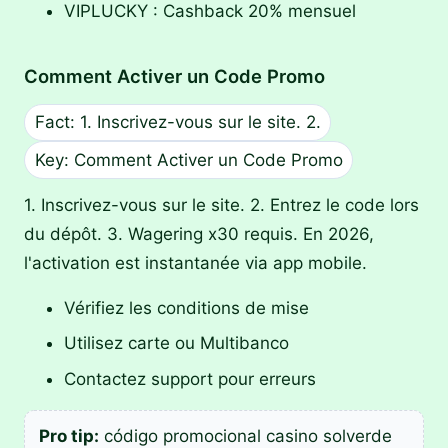
VIPLUCKY : Cashback 20% mensuel
Comment Activer un Code Promo
Fact: 1. Inscrivez-vous sur le site. 2.
Key: Comment Activer un Code Promo
1. Inscrivez-vous sur le site. 2. Entrez le code lors
du dépôt. 3. Wagering x30 requis. En 2026,
l'activation est instantanée via app mobile.
Vérifiez les conditions de mise
Utilisez carte ou Multibanco
Contactez support pour erreurs
Pro tip:
código promocional casino solverde