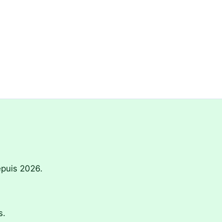
epuis 2026.
s.