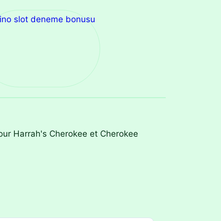
ino slot deneme bonusu
 pour Harrah's Cherokee et Cherokee