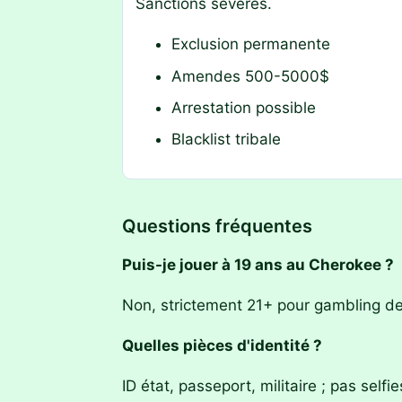
Sanctions sévères.
Exclusion permanente
Amendes 500-5000$
Arrestation possible
Blacklist tribale
Questions fréquentes
Puis-je jouer à 19 ans au Cherokee ?
Non, strictement 21+ pour gambling d
Quelles pièces d'identité ?
ID état, passeport, militaire ; pas selfie