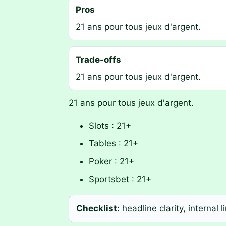
Pros
21 ans pour tous jeux d'argent.
Trade-offs
21 ans pour tous jeux d'argent.
21 ans pour tous jeux d'argent.
Slots : 21+
Tables : 21+
Poker : 21+
Sportsbet : 21+
Checklist:
headline clarity, internal 