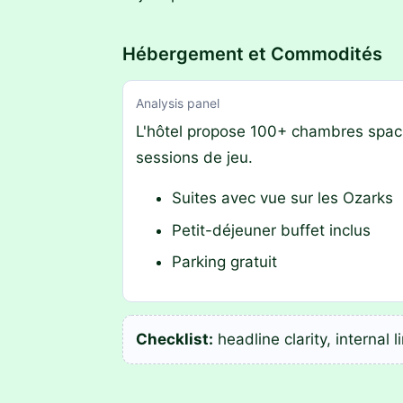
Hébergement et Commodités
Analysis panel
L'hôtel propose 100+ chambres spacie
sessions de jeu.
Suites avec vue sur les Ozarks
Petit-déjeuner buffet inclus
Parking gratuit
Checklist:
headline clarity, internal 