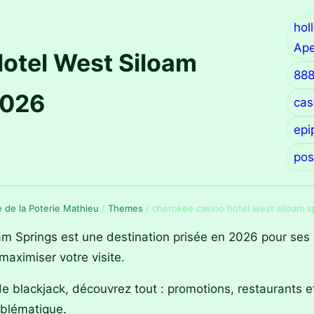
hol
Ape
otel West Siloam
888
2026
cas
epi
pos
ie de la Poterie Mathieu
/
Themes
/
cherokee casino hotel west siloam s
m Springs est une destination prisée en 2026 pour ses 
maximiser votre visite.
 blackjack, découvrez tout : promotions, restaurants et
mblématique.