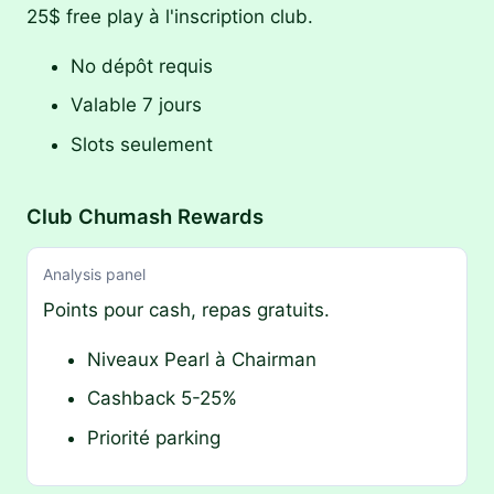
25$ free play à l'inscription club.
No dépôt requis
Valable 7 jours
Slots seulement
Club Chumash Rewards
Analysis panel
Points pour cash, repas gratuits.
Niveaux Pearl à Chairman
Cashback 5-25%
Priorité parking