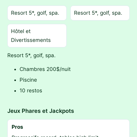
Resort 5*, golf, spa.
Resort 5*, golf, spa.
Hôtel et
Divertissements
Resort 5*, golf, spa.
Chambres 200$/nuit
Piscine
10 restos
Jeux Phares et Jackpots
Pros