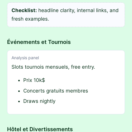
Checklist:
headline clarity, internal links, and
fresh examples.
Événements et Tournois
Analysis panel
Slots tournois mensuels, free entry.
Prix 10k$
Concerts gratuits membres
Draws nightly
Hôtel et Divertissements