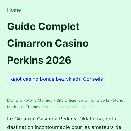
Home
Guide Complet
Cimarron Casino
Perkins 2026
kajot casino bonus bez vkladu Conseils
Mairie la Poterie Mathieu - Site officiel de la mairie de la Poterie
Mathieu
/
Themes
/
cimarron casino in perkins
Le Cimarron Casino à Perkins, Oklahoma, est une
destination incontournable pour les amateurs de