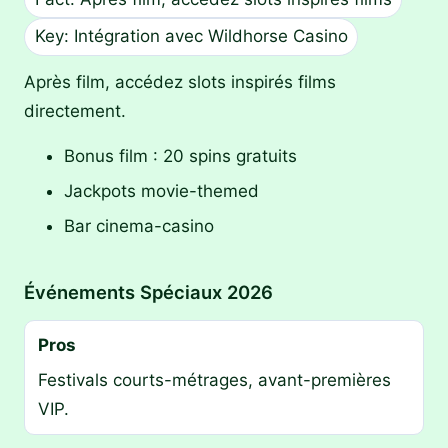
Key: Intégration avec Wildhorse Casino
Après film, accédez slots inspirés films
directement.
Bonus film : 20 spins gratuits
Jackpots movie-themed
Bar cinema-casino
Événements Spéciaux 2026
Pros
Festivals courts-métrages, avant-premières
VIP.