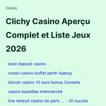
Home
Clichy Casino Aperçu
Complet et Liste Jeux
2026
best deposit casino
crown casino buffet perth Aperçu
bitcoin casino 10 euro bonus Conseils
casino bazeilles intermarché
line renaud casino de paris ... - 20 succès