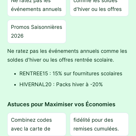
Ne ratez pas les
comme les soldes
événements annuels
d'hiver ou les offres
Promos Saisonnières
2026
Ne ratez pas les événements annuels comme les
soldes d'hiver ou les offres rentrée scolaire.
RENTREE15 : 15% sur fournitures scolaires
HIVERNAL20 : Packs hiver à -20%
Astuces pour Maximiser vos Économies
Combinez codes
fidélité pour des
avec la carte de
remises cumulées.