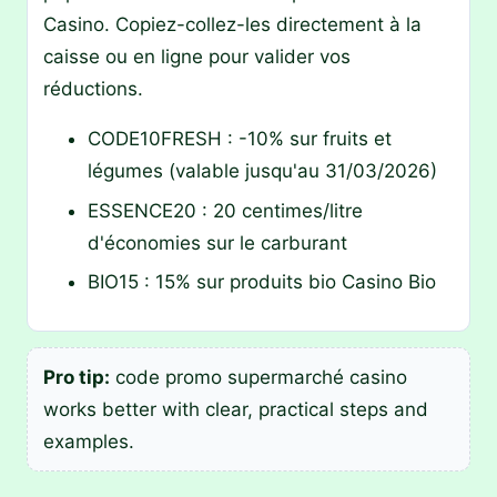
Casino. Copiez-collez-les directement à la
caisse ou en ligne pour valider vos
réductions.
CODE10FRESH : -10% sur fruits et
légumes (valable jusqu'au 31/03/2026)
ESSENCE20 : 20 centimes/litre
d'économies sur le carburant
BIO15 : 15% sur produits bio Casino Bio
Pro tip:
code promo supermarché casino
works better with clear, practical steps and
examples.