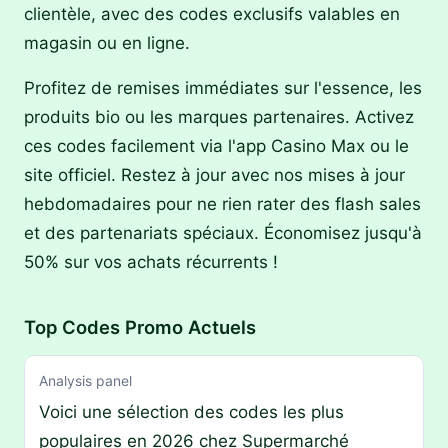
clientèle, avec des codes exclusifs valables en
magasin ou en ligne.
Profitez de remises immédiates sur l'essence, les
produits bio ou les marques partenaires. Activez
ces codes facilement via l'app Casino Max ou le
site officiel. Restez à jour avec nos mises à jour
hebdomadaires pour ne rien rater des flash sales
et des partenariats spéciaux. Économisez jusqu'à
50% sur vos achats récurrents !
Top Codes Promo Actuels
Analysis panel
Voici une sélection des codes les plus
populaires en 2026 chez Supermarché