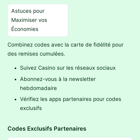
Astuces pour
Maximiser vos
Économies
Combinez codes avec la carte de fidélité pour
des remises cumulées.
Suivez Casino sur les réseaux sociaux
Abonnez-vous à la newsletter
hebdomadaire
Vérifiez les apps partenaires pour codes
exclusifs
Codes Exclusifs Partenaires