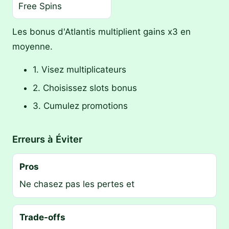
Free Spins
Les bonus d'Atlantis multiplient gains x3 en
moyenne.
1. Visez multiplicateurs
2. Choisissez slots bonus
3. Cumulez promotions
Erreurs à Éviter
Pros
Ne chasez pas les pertes et
Trade-offs