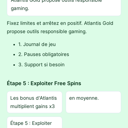
Atlantis Gold propose outils responsible
gaming.
Fixez limites et arrêtez en positif. Atlantis Gold
propose outils responsible gaming.
1. Journal de jeu
2. Pauses obligatoires
3. Support si besoin
Étape 5 : Exploiter Free Spins
Les bonus d'Atlantis
en moyenne.
multiplient gains x3
Étape 5 : Exploiter