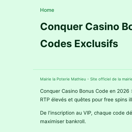
Home
Conquer Casino Bo
Codes Exclusifs
Mairie la Poterie Mathieu - Site officiel de la mair
Conquer Casino Bonus Code en 2026 : D
RTP élevés et quêtes pour free spins il
De l'inscription au VIP, chaque code d
maximiser bankroll.