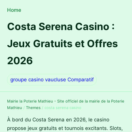
Home
Costa Serena Casino :
Jeux Gratuits et Offres
2026
groupe casino vaucluse Comparatif
Mairie la Poterie Mathieu - Site officiel de la mairie de la Poterie
Mathieu
/
Themes
/
costa serena casino
À bord du Costa Serena en 2026, le casino
propose jeux gratuits et tournois excitants. Slots,