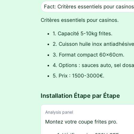
Fact: Critères essentiels pour casinos
Critères essentiels pour casinos.
1. Capacité 5-10kg frites.
2. Cuisson huile inox antiadhésive
3. Format compact 60x60cm.
4. Options : sauces auto, sel dos
5. Prix : 1500-3000€.
Installation Étape par Étape
Analysis panel
Montez votre coupe frites pro.