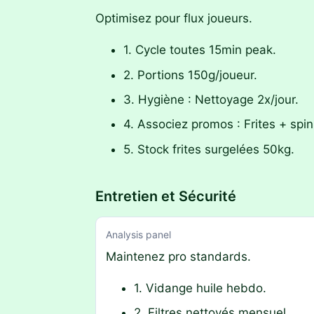
Optimisez pour flux joueurs.
1. Cycle toutes 15min peak.
2. Portions 150g/joueur.
3. Hygiène : Nettoyage 2x/jour.
4. Associez promos : Frites + spin 
5. Stock frites surgelées 50kg.
Entretien et Sécurité
Analysis panel
Maintenez pro standards.
1. Vidange huile hebdo.
2. Filtres nettoyés mensuel.