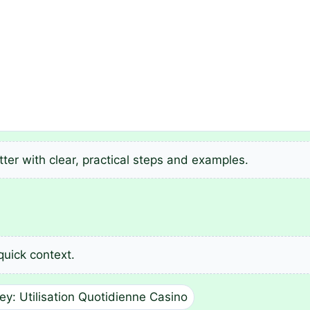
ter with clear, practical steps and examples.
quick context.
ey: Utilisation Quotidienne Casino