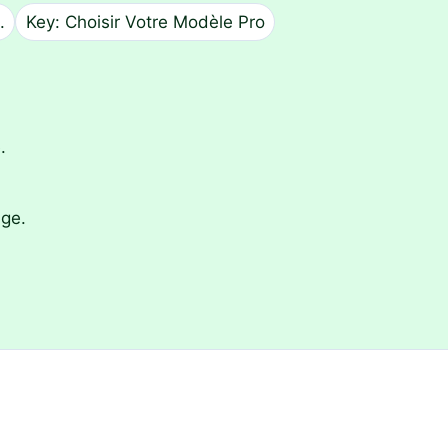
.
Key: Choisir Votre Modèle Pro
.
age.