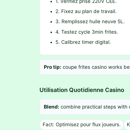
1. Vérifiez prise 220V CEE.
2. Fixez au plan de travail.
3. Remplissez huile neuve 5L.
4. Testez cycle 3min frites.
5. Calibrez timer digital.
Pro tip:
coupe frites casino works bet
Utilisation Quotidienne Casino
Blend:
combine practical steps with 
Fact: Optimisez pour flux joueurs.
K