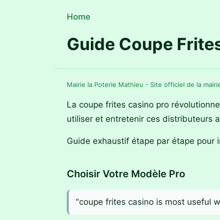
Home
Guide Coupe Frite
Mairie la Poterie Mathieu - Site officiel de la mair
La coupe frites casino pro révolutionn
utiliser et entretenir ces distributeurs
Guide exhaustif étape par étape pour i
Choisir Votre Modèle Pro
"coupe frites casino is most useful 