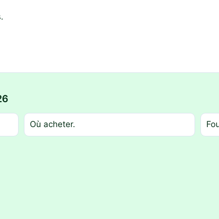
.
26
Où acheter.
Fo