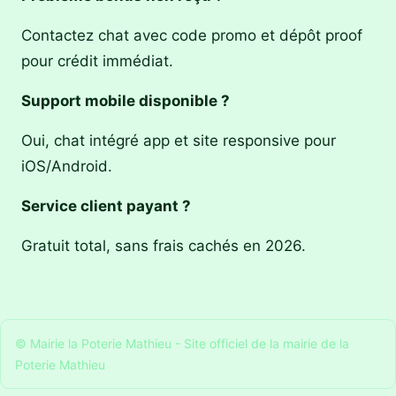
Contactez chat avec code promo et dépôt proof
pour crédit immédiat.
Support mobile disponible ?
Oui, chat intégré app et site responsive pour
iOS/Android.
Service client payant ?
Gratuit total, sans frais cachés en 2026.
© Mairie la Poterie Mathieu - Site officiel de la mairie de la
Poterie Mathieu