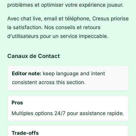
problèmes et optimiser votre expérience joueur.
Avec chat live, email et téléphone, Cresus priorise
la satisfaction. Nos conseils et retours
d'utilisateurs pour un service impeccable.
Canaux de Contact
Editor note:
keep language and intent
consistent across this section.
Pros
Multiples options 24/7 pour assistance rapide.
Trade-offs