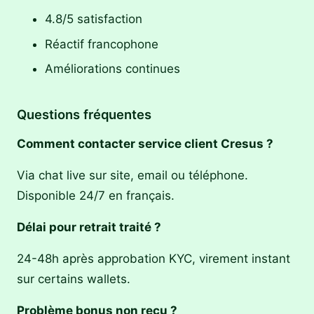
4.8/5 satisfaction
Réactif francophone
Améliorations continues
Questions fréquentes
Comment contacter service client Cresus ?
Via chat live sur site, email ou téléphone.
Disponible 24/7 en français.
Délai pour retrait traité ?
24-48h après approbation KYC, virement instant
sur certains wallets.
Problème bonus non reçu ?