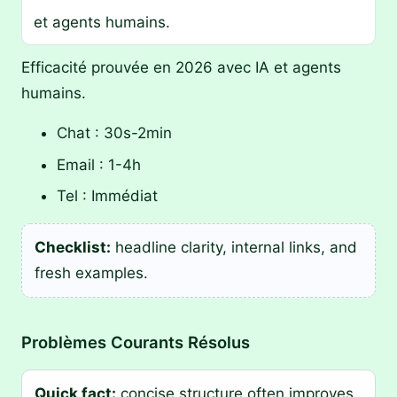
et agents humains.
Efficacité prouvée en 2026 avec IA et agents
humains.
Chat : 30s-2min
Email : 1-4h
Tel : Immédiat
Checklist:
headline clarity, internal links, and
fresh examples.
Problèmes Courants Résolus
Quick fact:
concise structure often improves