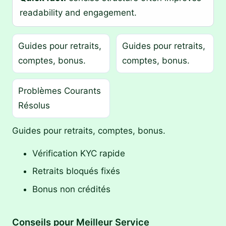
readability and engagement.
Guides pour retraits,
Guides pour retraits,
comptes, bonus.
comptes, bonus.
Problèmes Courants
Résolus
Guides pour retraits, comptes, bonus.
Vérification KYC rapide
Retraits bloqués fixés
Bonus non crédités
Conseils pour Meilleur Service