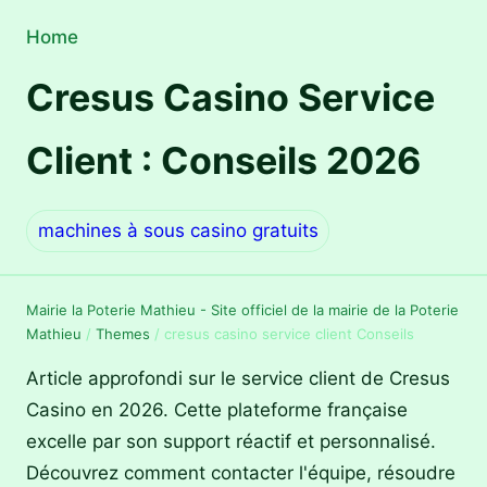
Home
Cresus Casino Service
Client : Conseils 2026
machines à sous casino gratuits
Mairie la Poterie Mathieu - Site officiel de la mairie de la Poterie
Mathieu
/
Themes
/
cresus casino service client Conseils
Article approfondi sur le service client de Cresus
Casino en 2026. Cette plateforme française
excelle par son support réactif et personnalisé.
Découvrez comment contacter l'équipe, résoudre