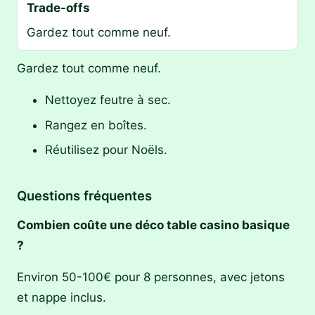
Trade-offs
Gardez tout comme neuf.
Gardez tout comme neuf.
Nettoyez feutre à sec.
Rangez en boîtes.
Réutilisez pour Noëls.
Questions fréquentes
Combien coûte une déco table casino basique
?
Environ 50-100€ pour 8 personnes, avec jetons
et nappe inclus.