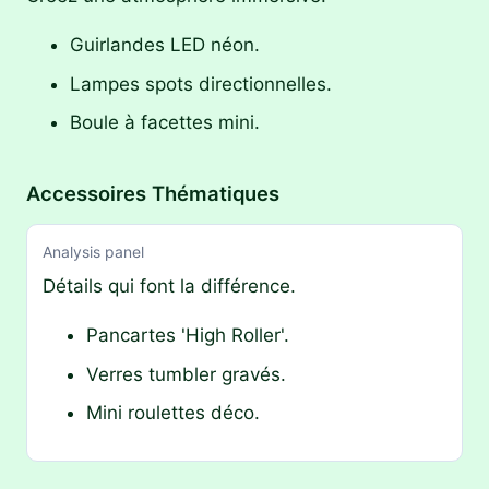
Guirlandes LED néon.
Lampes spots directionnelles.
Boule à facettes mini.
Accessoires Thématiques
Analysis panel
Détails qui font la différence.
Pancartes 'High Roller'.
Verres tumbler gravés.
Mini roulettes déco.