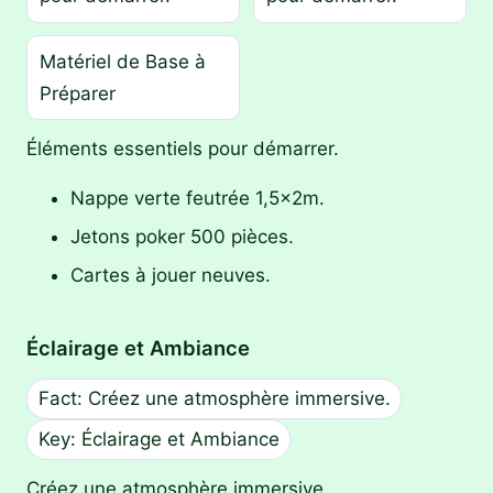
Matériel de Base à
Préparer
Éléments essentiels pour démarrer.
Nappe verte feutrée 1,5x2m.
Jetons poker 500 pièces.
Cartes à jouer neuves.
Éclairage et Ambiance
Fact: Créez une atmosphère immersive.
Key: Éclairage et Ambiance
Créez une atmosphère immersive.