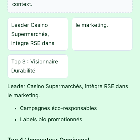
context.
Leader Casino
le marketing.
Supermarchés,
intègre RSE dans
Top 3 : Visionnaire
Durabilité
Leader Casino Supermarchés, intègre RSE dans
le marketing.
Campagnes éco-responsables
Labels bio promotionnés
Top 4 : Innovateur Omnicanal