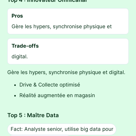
Pros
Gère les hypers, synchronise physique et
Trade-offs
digital.
Gère les hypers, synchronise physique et digital.
Drive & Collecte optimisé
Réalité augmentée en magasin
Top 5 : Maître Data
Fact: Analyste senior, utilise big data pour