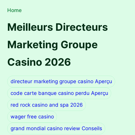
Home
Meilleurs Directeurs
Marketing Groupe
Casino 2026
directeur marketing groupe casino Aperçu
code carte banque casino perdu Aperçu
red rock casino and spa 2026
wager free casino
grand mondial casino review Conseils