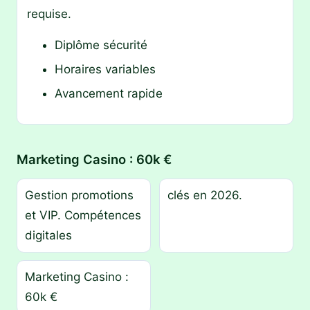
requise.
Diplôme sécurité
Horaires variables
Avancement rapide
Marketing Casino : 60k €
Gestion promotions
clés en 2026.
et VIP. Compétences
digitales
Marketing Casino :
60k €