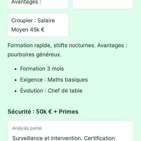
Avantages :
Croupier : Salaire
Moyen 45k €
Formation rapide, shifts nocturnes. Avantages :
pourboires généreux.
Formation 3 mois
Exigence : Maths basiques
Évolution : Chef de table
Sécurité : 50k € + Primes
Analysis panel
Surveillance et intervention. Certification