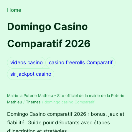
Home
Domingo Casino
Comparatif 2026
videos casino
casino freerolls Comparatif
sir jackpot casino
Mairie la Poterie Mathieu - Site officiel de la mairie de la Poterie
Mathieu
/
Themes
/
domingo casino Comparatif
Domingo Casino comparatif 2026 : bonus, jeux et
fiabilité. Guide pour débutants avec étapes
d'inscription et stratégies.