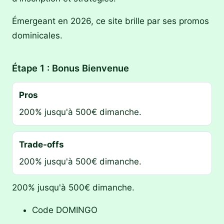
Émergeant en 2026, ce site brille par ses promos
dominicales.
Étape 1 : Bonus Bienvenue
Pros
200% jusqu'à 500€ dimanche.
Trade-offs
200% jusqu'à 500€ dimanche.
200% jusqu'à 500€ dimanche.
Code DOMINGO