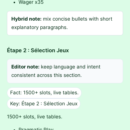
Wager x35
Hybrid note:
mix concise bullets with short
explanatory paragraphs.
Étape 2 : Sélection Jeux
Editor note:
keep language and intent
consistent across this section.
Fact: 1500+ slots, live tables.
Key: Étape 2 : Sélection Jeux
1500+ slots, live tables.
Pragmatic Play