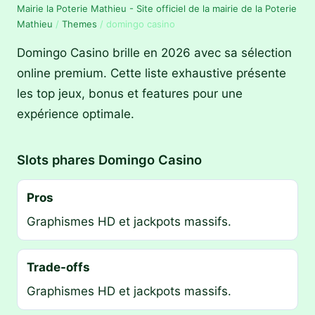
Mairie la Poterie Mathieu - Site officiel de la mairie de la Poterie
Mathieu
/
Themes
/
domingo casino
Domingo Casino brille en 2026 avec sa sélection
online premium. Cette liste exhaustive présente
les top jeux, bonus et features pour une
expérience optimale.
Slots phares Domingo Casino
Pros
Graphismes HD et jackpots massifs.
Trade-offs
Graphismes HD et jackpots massifs.