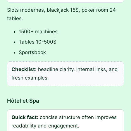
Slots modernes, blackjack 15$, poker room 24
tables.
1500+ machines
Tables 10-500$
Sportsbook
Checklist:
headline clarity, internal links, and
fresh examples.
Hôtel et Spa
Quick fact:
concise structure often improves
readability and engagement.