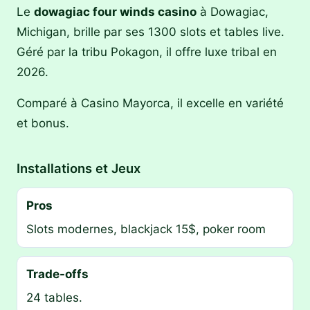
Le
dowagiac four winds casino
à Dowagiac,
Michigan, brille par ses 1300 slots et tables live.
Géré par la tribu Pokagon, il offre luxe tribal en
2026.
Comparé à Casino Mayorca, il excelle en variété
et bonus.
Installations et Jeux
Pros
Slots modernes, blackjack 15$, poker room
Trade-offs
24 tables.