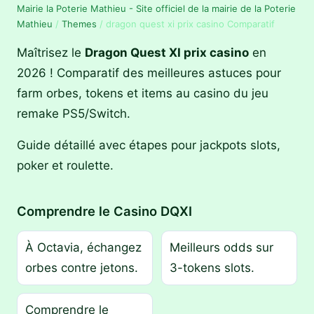
Mairie la Poterie Mathieu - Site officiel de la mairie de la Poterie
Mathieu
/
Themes
/
dragon quest xi prix casino Comparatif
Maîtrisez le
Dragon Quest XI prix casino
en
2026 ! Comparatif des meilleures astuces pour
farm orbes, tokens et items au casino du jeu
remake PS5/Switch.
Guide détaillé avec étapes pour jackpots slots,
poker et roulette.
Comprendre le Casino DQXI
À Octavia, échangez
Meilleurs odds sur
orbes contre jetons.
3-tokens slots.
Comprendre le