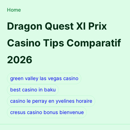
Home
Dragon Quest XI Prix
Casino Tips Comparatif
2026
green valley las vegas casino
best casino in baku
casino le perray en yvelines horaire
cresus casino bonus bienvenue