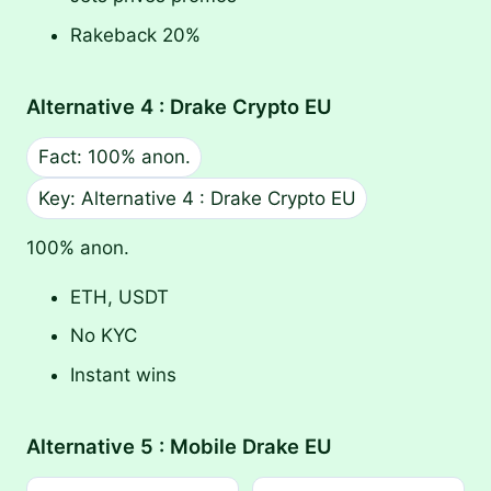
Rakeback 20%
Alternative 4 : Drake Crypto EU
Fact: 100% anon.
Key: Alternative 4 : Drake Crypto EU
100% anon.
ETH, USDT
No KYC
Instant wins
Alternative 5 : Mobile Drake EU