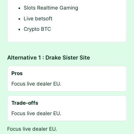
Slots Realtime Gaming
Live betsoft
Crypto BTC
Alternative 1 : Drake Sister Site
Pros
Focus live dealer EU.
Trade-offs
Focus live dealer EU.
Focus live dealer EU.