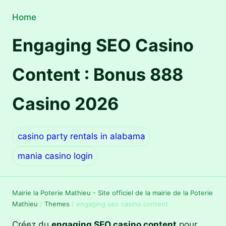
Home
Engaging SEO Casino
Content : Bonus 888
Casino 2026
casino party rentals in alabama
mania casino login
Mairie la Poterie Mathieu - Site officiel de la mairie de la Poterie
Mathieu
/
Themes
/
engaging seo casino content
Créez du
engaging SEO casino content
pour