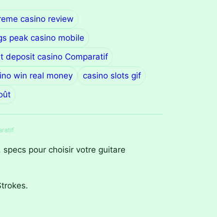
reme casino review
gs peak casino mobile
t deposit casino Comparatif
ino win real money
casino slots gif
oût
ratif
 specs pour choisir votre guitare
Strokes.