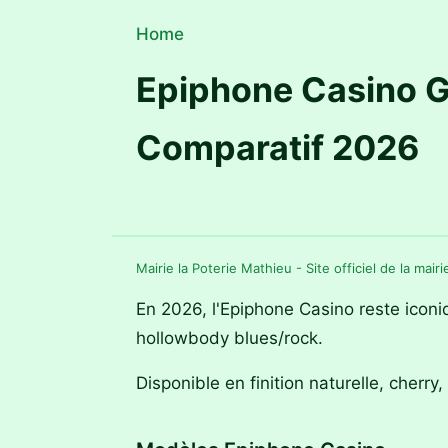
Home
Epiphone Casino G
Comparatif 2026
Mairie la Poterie Mathieu - Site officiel de la mair
En 2026, l'Epiphone Casino reste iconi
hollowbody blues/rock.
Disponible en finition naturelle, cherr