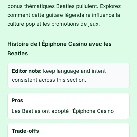
bonus thématiques Beatles pullulent. Explorez
comment cette guitare légendaire influence la
culture pop et les promotions de jeux.
Histoire de l'Épiphone Casino avec les
Beatles
Editor note:
keep language and intent
consistent across this section.
Pros
Les Beatles ont adopté l'Épiphone Casino
Trade-offs