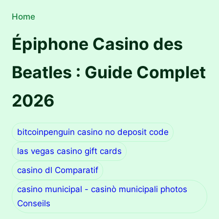
Home
Épiphone Casino des
Beatles : Guide Complet
2026
bitcoinpenguin casino no deposit code
las vegas casino gift cards
casino dl Comparatif
casino municipal - casinò municipali photos
Conseils