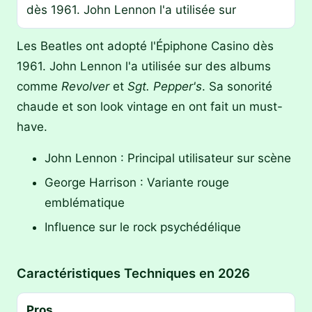
dès 1961. John Lennon l'a utilisée sur
Les Beatles ont adopté l'Épiphone Casino dès
1961. John Lennon l'a utilisée sur des albums
comme
Revolver
et
Sgt. Pepper's
. Sa sonorité
chaude et son look vintage en ont fait un must-
have.
John Lennon : Principal utilisateur sur scène
George Harrison : Variante rouge
emblématique
Influence sur le rock psychédélique
Caractéristiques Techniques en 2026
Pros