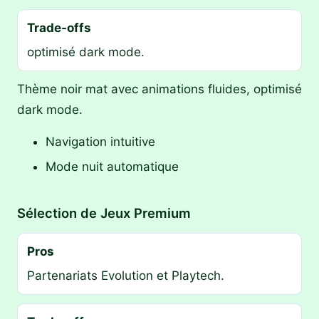
Trade-offs
optimisé dark mode.
Thème noir mat avec animations fluides, optimisé
dark mode.
Navigation intuitive
Mode nuit automatique
Sélection de Jeux Premium
Pros
Partenariats Evolution et Playtech.