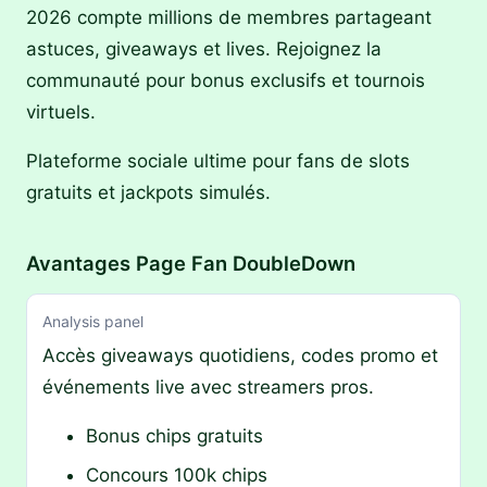
2026 compte millions de membres partageant
astuces, giveaways et lives. Rejoignez la
communauté pour bonus exclusifs et tournois
virtuels.
Plateforme sociale ultime pour fans de slots
gratuits et jackpots simulés.
Avantages Page Fan DoubleDown
Analysis panel
Accès giveaways quotidiens, codes promo et
événements live avec streamers pros.
Bonus chips gratuits
Concours 100k chips