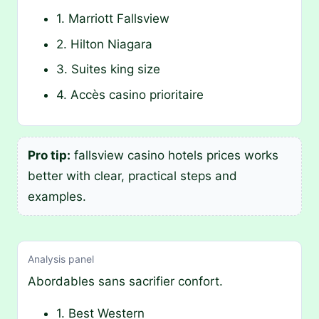
1. Marriott Fallsview
2. Hilton Niagara
3. Suites king size
4. Accès casino prioritaire
Pro tip:
fallsview casino hotels prices works
better with clear, practical steps and
examples.
Analysis panel
Abordables sans sacrifier confort.
1. Best Western