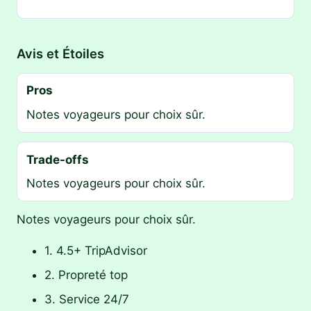
Avis et Étoiles
Pros
Notes voyageurs pour choix sûr.
Trade-offs
Notes voyageurs pour choix sûr.
Notes voyageurs pour choix sûr.
1. 4.5+ TripAdvisor
2. Propreté top
3. Service 24/7