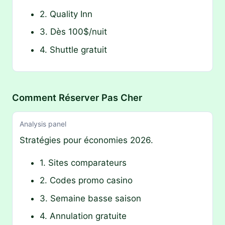
2. Quality Inn
3. Dès 100$/nuit
4. Shuttle gratuit
Comment Réserver Pas Cher
Analysis panel
Stratégies pour économies 2026.
1. Sites comparateurs
2. Codes promo casino
3. Semaine basse saison
4. Annulation gratuite