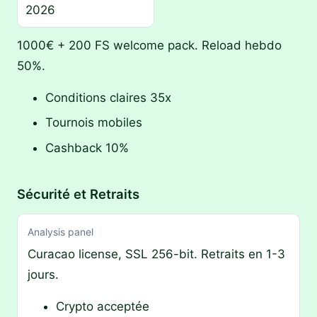
2026
1000€ + 200 FS welcome pack. Reload hebdo
50%.
Conditions claires 35x
Tournois mobiles
Cashback 10%
Sécurité et Retraits
Analysis panel
Curacao license, SSL 256-bit. Retraits en 1-3
jours.
Crypto acceptée