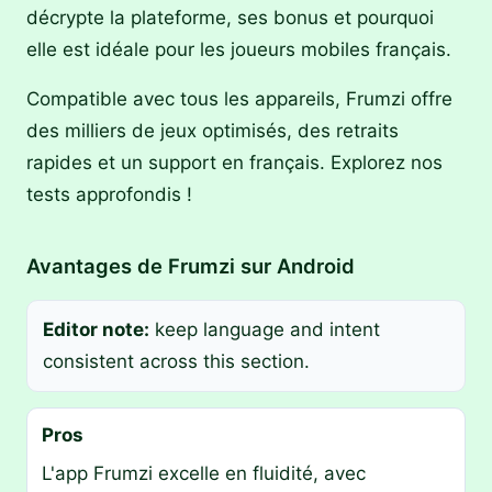
décrypte la plateforme, ses bonus et pourquoi
elle est idéale pour les joueurs mobiles français.
Compatible avec tous les appareils, Frumzi offre
des milliers de jeux optimisés, des retraits
rapides et un support en français. Explorez nos
tests approfondis !
Avantages de Frumzi sur Android
Editor note:
keep language and intent
consistent across this section.
Pros
L'app Frumzi excelle en fluidité, avec