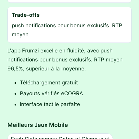
Trade-offs
push notifications pour bonus exclusifs. RTP
moyen
L'app Frumzi excelle en fluidité, avec push
notifications pour bonus exclusifs. RTP moyen
96,5%, supérieur à la moyenne.
Téléchargement gratuit
Payouts vérifiés eCOGRA
Interface tactile parfaite
Meilleurs Jeux Mobile
Fact: Slots comme Gates of Olympus et