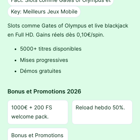
Key: Meilleurs Jeux Mobile
Slots comme Gates of Olympus et live blackjack
en Full HD. Gains réels dès 0,10€/spin.
5000+ titres disponibles
Mises progressives
Démos gratuites
Bonus et Promotions 2026
1000€ + 200 FS
Reload hebdo 50%.
welcome pack.
Bonus et Promotions