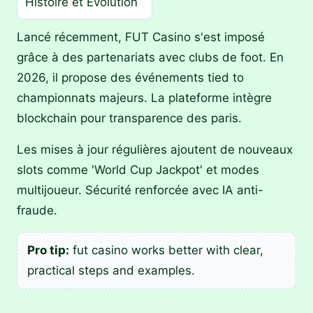
Histoire et Évolution
Lancé récemment, FUT Casino s'est imposé
grâce à des partenariats avec clubs de foot. En
2026, il propose des événements tied to
championnats majeurs. La plateforme intègre
blockchain pour transparence des paris.
Les mises à jour régulières ajoutent de nouveaux
slots comme 'World Cup Jackpot' et modes
multijoueur. Sécurité renforcée avec IA anti-
fraude.
Pro tip:
fut casino works better with clear,
practical steps and examples.