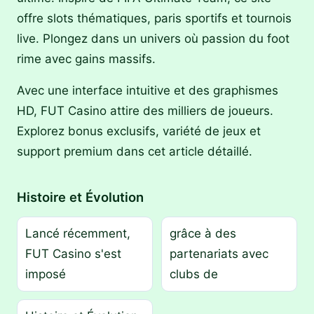
offre slots thématiques, paris sportifs et tournois
live. Plongez dans un univers où passion du foot
rime avec gains massifs.
Avec une interface intuitive et des graphismes
HD, FUT Casino attire des milliers de joueurs.
Explorez bonus exclusifs, variété de jeux et
support premium dans cet article détaillé.
Histoire et Évolution
Lancé récemment,
grâce à des
FUT Casino s'est
partenariats avec
imposé
clubs de