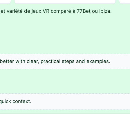
et variété de jeux VR comparé à 77Bet ou Ibiza.
etter with clear, practical steps and examples.
quick context.