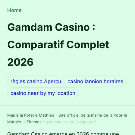
Home
Gamdam Casino :
Comparatif Complet
2026
règles casino Aperçu
casino lannion horaires
casino near by my location
Mairie la Poterie Mathieu - Site officiel de la mairie de la Poterie
Mathieu
/
Themes
/
gamdam casino Comparatif
Gamdam Casino émerge en 2026 comme une