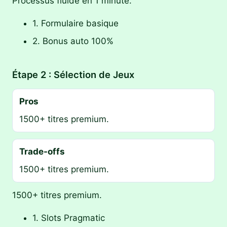
Processus fluide en 1 minute.
1. Formulaire basique
2. Bonus auto 100%
Étape 2 : Sélection de Jeux
Pros
1500+ titres premium.
Trade-offs
1500+ titres premium.
1500+ titres premium.
1. Slots Pragmatic