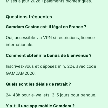
Mises à jour 2026 : paiements biométriques.
Questions fréquentes
Gamdam Casino est-il légal en France ?
Oui, accessible via VPN si restrictions, licence
internationale.
Comment obtenir le bonus de bienvenue ?
Inscrivez-vous et déposez min. 20€ avec code
GAMDAM2026.
Quels sont les délais de retrait ?
24-48h pour e-wallets, 3-5 jours pour banque.
Y a-t-il une app mobile Gamdam ?