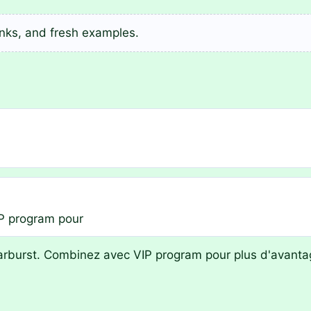
links, and fresh examples.
P program pour
arburst. Combinez avec VIP program pour plus d'avanta