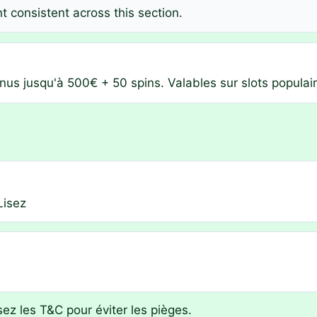
 consistent across this section.
 jusqu'à 500€ + 50 spins. Valables sur slots populair
Lisez
z les T&C pour éviter les pièges.