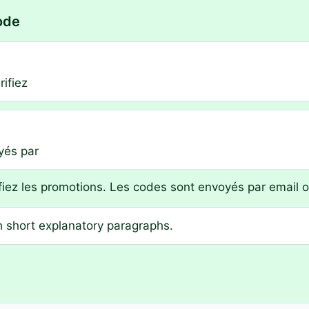
ode
ifiez
yés par
iez les promotions. Les codes sont envoyés par email ou 
h short explanatory paragraphs.