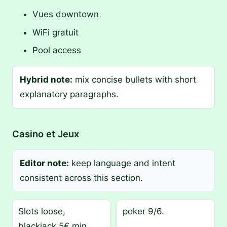
Vues downtown
WiFi gratuit
Pool access
Hybrid note:
mix concise bullets with short
explanatory paragraphs.
Casino et Jeux
Editor note:
keep language and intent
consistent across this section.
Slots loose,
poker 9/6.
blackjack 5€ min,