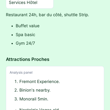
Services Hôtel
Restaurant 24h, bar du côté, shuttle Strip.
Buffet value
Spa basic
Gym 24/7
Attractions Proches
Analysis panel
Fremont Experience.
Binion's nearby.
Monorail 5min.
Nostalgie Vegas old