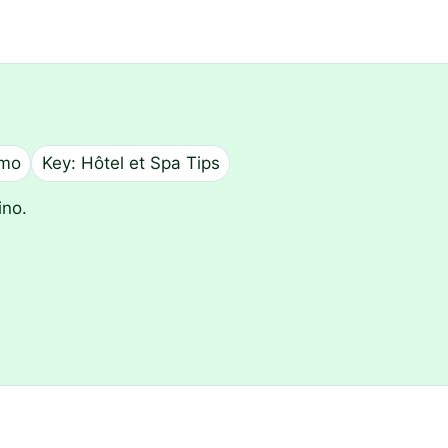
omo
Key: Hôtel et Spa Tips
ino.