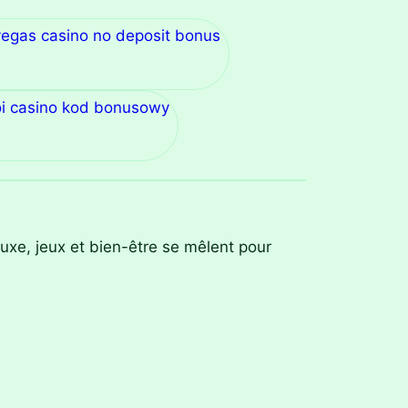
egas casino no deposit bonus
i casino kod bonusowy
uxe, jeux et bien-être se mêlent pour