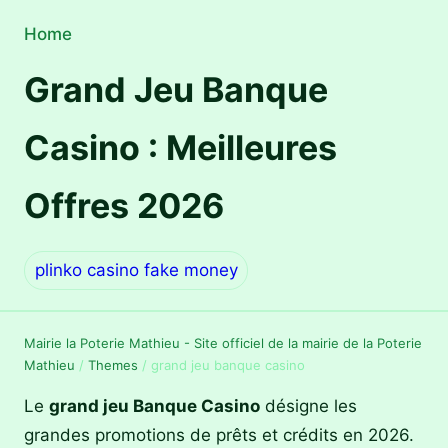
Home
Grand Jeu Banque
Casino : Meilleures
Offres 2026
plinko casino fake money
Mairie la Poterie Mathieu - Site officiel de la mairie de la Poterie
Mathieu
/
Themes
/
grand jeu banque casino
Le
grand jeu Banque Casino
désigne les
grandes promotions de prêts et crédits en 2026.