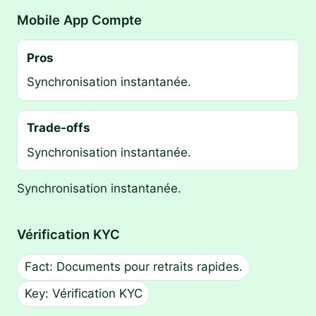
Mobile App Compte
Pros
Synchronisation instantanée.
Trade-offs
Synchronisation instantanée.
Synchronisation instantanée.
Vérification KYC
Fact: Documents pour retraits rapides.
Key: Vérification KYC