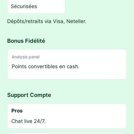
Sécurisées
Dépôts/retraits via Visa, Neteller.
Bonus Fidélité
Analysis panel
Points convertibles en cash.
Support Compte
Pros
Chat live 24/7.