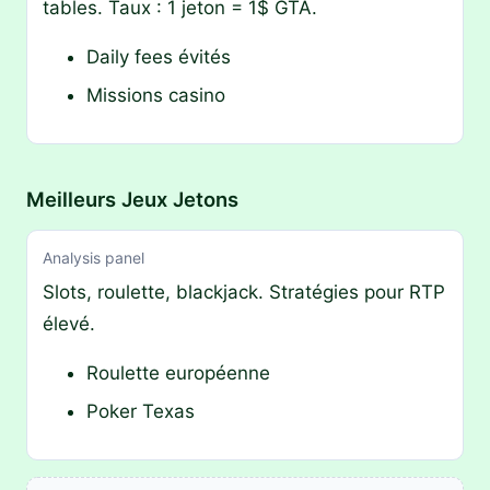
tables. Taux : 1 jeton = 1$ GTA.
Daily fees évités
Missions casino
Meilleurs Jeux Jetons
Analysis panel
Slots, roulette, blackjack. Stratégies pour RTP
élevé.
Roulette européenne
Poker Texas