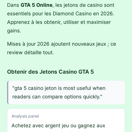
Dans
GTA 5 Online
, les jetons de casino sont
essentiels pour les Diamond Casino en 2026.
Apprenez à les obtenir, utiliser et maximiser
gains.
Mises à jour 2026 ajoutent nouveaux jeux ; ce
review détaille tout.
Obtenir des Jetons Casino GTA 5
"gta 5 casino jeton is most useful when
readers can compare options quickly."
Analysis panel
Achetez avec argent jeu ou gagnez aux