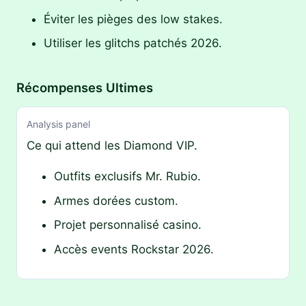
Éviter les pièges des low stakes.
Utiliser les glitchs patchés 2026.
Récompenses Ultimes
Analysis panel
Ce qui attend les Diamond VIP.
Outfits exclusifs Mr. Rubio.
Armes dorées custom.
Projet personnalisé casino.
Accès events Rockstar 2026.