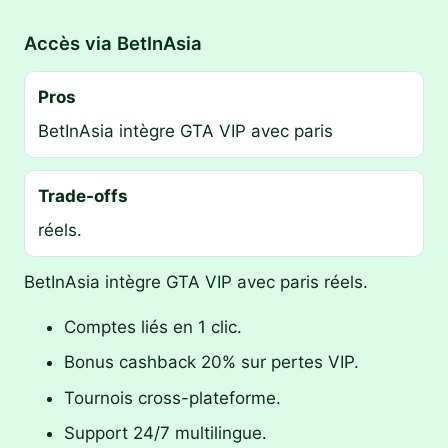
Accès via BetInAsia
Pros
BetInAsia intègre GTA VIP avec paris
Trade-offs
réels.
BetInAsia intègre GTA VIP avec paris réels.
Comptes liés en 1 clic.
Bonus cashback 20% sur pertes VIP.
Tournois cross-plateforme.
Support 24/7 multilingue.