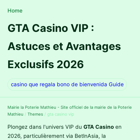
Home
GTA Casino VIP :
Astuces et Avantages
Exclusifs 2026
casino que regala bono de bienvenida Guide
Mairie la Poterie Mathieu - Site officiel de la mairie de la Poterie
Mathieu
/
Themes
/
gta casino vip
Plongez dans l'univers VIP du
GTA Casino
en
2026, particulièrement via BetInAsia, la