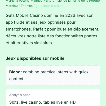
Mairie la Poterie Mathieu - Site officiel de la mairie de la Poterie
Mathieu
/
Themes
/
guts mobile casino
Guts Mobile Casino domine en 2026 avec son
app fluide et ses jeux optimisés pour
smartphones. Parfait pour jouer en déplacement,
découvrez notre liste des fonctionnalités phares
et alternatives similaires.
Jeux disponibles sur mobile
Blend:
combine practical steps with quick
context.
Analysis panel
Slots, live casino, tables live en HD.