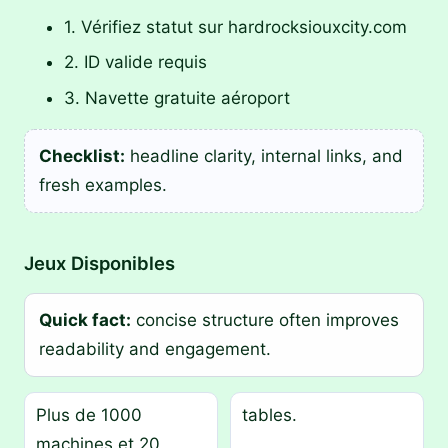
1. Vérifiez statut sur hardrocksiouxcity.com
2. ID valide requis
3. Navette gratuite aéroport
Checklist:
headline clarity, internal links, and
fresh examples.
Jeux Disponibles
Quick fact:
concise structure often improves
readability and engagement.
Plus de 1000
tables.
machines et 20