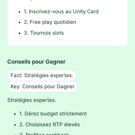
1. Inscrivez-vous au Unity Card
2. Free play quotidien
3. Tournois slots
Conseils pour Gagner
Fact: Stratégies expertes.
Key: Conseils pour Gagner
Stratégies expertes.
1. Gérez budget strictement
2. Choisissez RTP élevés