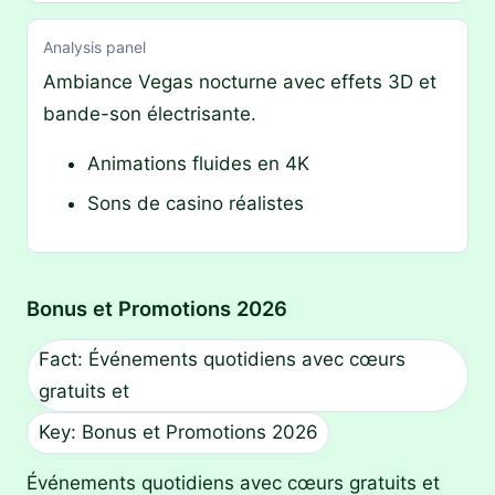
Analysis panel
Ambiance Vegas nocturne avec effets 3D et
bande-son électrisante.
Animations fluides en 4K
Sons de casino réalistes
Bonus et Promotions 2026
Fact: Événements quotidiens avec cœurs
gratuits et
Key: Bonus et Promotions 2026
Événements quotidiens avec cœurs gratuits et