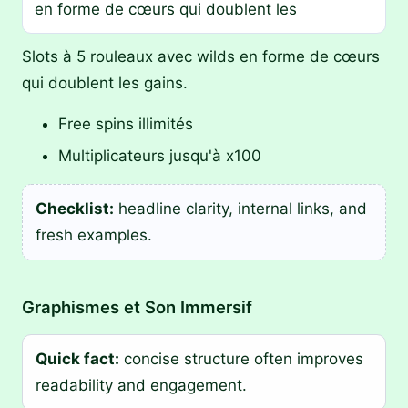
en forme de cœurs qui doublent les
Slots à 5 rouleaux avec wilds en forme de cœurs
qui doublent les gains.
Free spins illimités
Multiplicateurs jusqu'à x100
Checklist:
headline clarity, internal links, and
fresh examples.
Graphismes et Son Immersif
Quick fact:
concise structure often improves
readability and engagement.