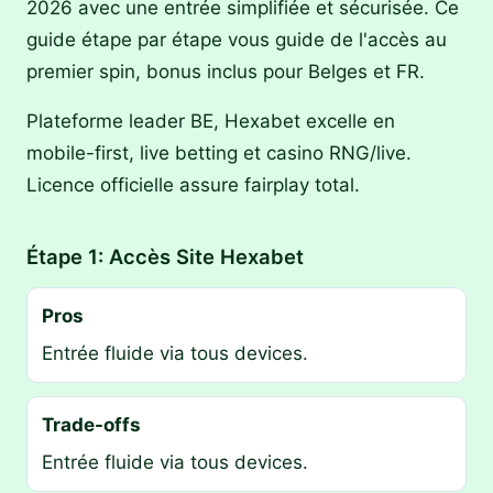
2026 avec une entrée simplifiée et sécurisée. Ce
guide étape par étape vous guide de l'accès au
premier spin, bonus inclus pour Belges et FR.
Plateforme leader BE, Hexabet excelle en
mobile-first, live betting et casino RNG/live.
Licence officielle assure fairplay total.
Étape 1: Accès Site Hexabet
Pros
Entrée fluide via tous devices.
Trade-offs
Entrée fluide via tous devices.